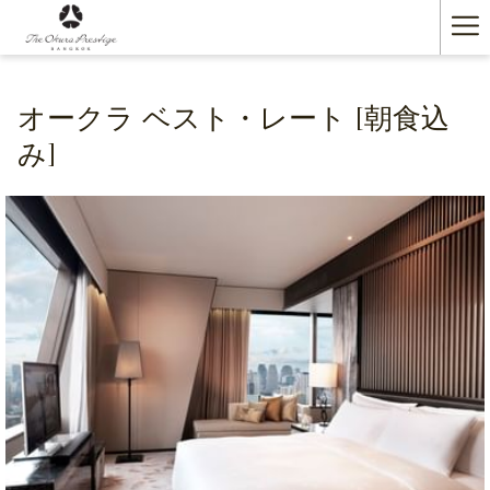
(新
Ha
し
い
Me
タ
ブ
オークラ ベスト・レート [朝食込
で
み]
開
く)