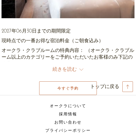
2027年06月30日までの期間限定
現時点での一番お得な宿泊料金（ご朝食込み）
オークラ・クラブルームの特典内容： （オークラ・クラブル
ーム以上のカテゴリーをご予約いただいたお客様のみ下記の
特典が含まれます。）
続きを読む
無料ランドリー／プレスサービス（1日2枚まで）（数日
分まとめての受付、及びエクスプレスサービス／ドラ
トップに戻る
イクリーニングは不可）
今すぐ予約
ランドリー（水洗い、ドライクリーニング、プレスサ
ービス、エクスプレスサービス）20％割引
オークラについて
無料ローカルコール（固定電話へのみ）
客室にあるミニバー内のソフトドリンク(コーラ／スプ
採用情報
ライト）及びビール無料（1日1回補充）
お問い合わせ
オールデーサービス軽食や日本茶コーナーなど各種お
プライバシーポリシー
飲物、新鮮なフルーツ