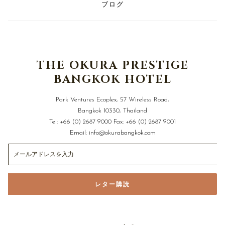
ブログ
14:00から16:00までのアフタヌーンティー
17:00から19:00までのイブニングカクテルとスナック
ミーティングルームのご利用（空きがある場合、ご滞
在中2時間まで）
高速インターネット接続
THE OKURA PRESTIGE
超大作映画無料視聴
パーソナルコンシェルジュサービス 観光手配／スパや
BANGKOK HOTEL
レストランの予約／空港送迎手配／ビジネスサービス
など
Park Ventures Ecoplex, 57 Wireless Road,
エクスプレスチェックイン／チェックアウト
Bangkok 10330, Thailand
Tel:
+66 (0) 2687 9000
Fax:
+66 (0) 2687 9001
ご利用条件:
Email:
info@okurabangkok.com
ご予約の際にはクレジット カード情報をご提供いただ
きますが、課金はチェックアウトまで行いません。
追加のご利用条件
レター購読