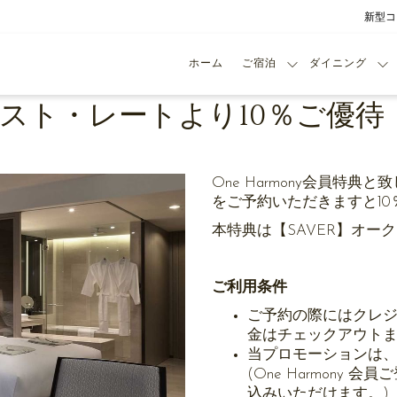
新型コ
ホーム
ご宿泊
ダイニング
 ベスト・レートより10％ご優待
One Harmony会員特典
をご予約いただきますと1
本特典は【SAVER】オー
ご利用条件
ご予約の際にはクレジ
金はチェックアウト
当プロモーションは、O
(One Harmony 会
込みいただけます。)