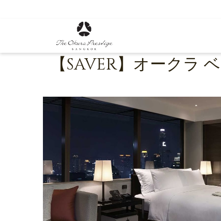
(新
し
い
タ
ブ
【SAVER】オークラ
で
開
く)