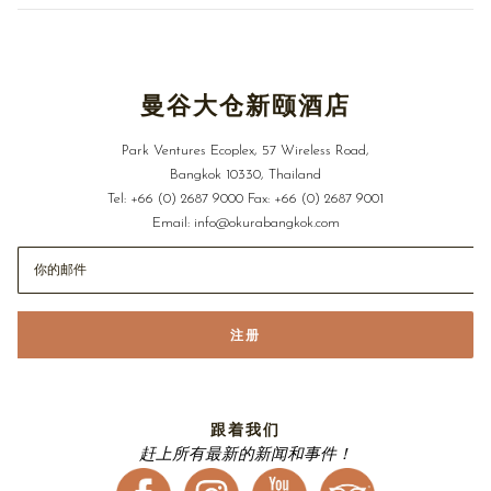
适用于
除主题套房外的所有房型
预订时需提供信用卡担保，并确保在抵达当日仍然有效
天内可灵活取消，逾期取消或未入住需支付
晚费用加政府税金
1
1
2026年12月24日至2027年1月3日，以及2027年2月5日至13日期間，
曼谷大仓新颐酒店
彈性政策可於入住日的7天前取消訂房，延遲取消或未入住需支付全額
房費及政府稅金
Park Ventures Ecoplex, 57 Wireless Road,
此优惠不可与其他优惠、活动或促销同时使用
Bangkok 10330, Thailand
所有价格均需外加
服务费与现行政府税金
10%
Tel:
+66 (0) 2687 9000
Fax:
+66 (0) 2687 9001
Email:
info@okurabangkok.com
注册
跟着我们
赶上所有最新的新闻和事件！