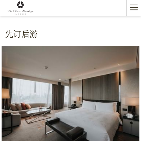
Ha
Me
先订后游