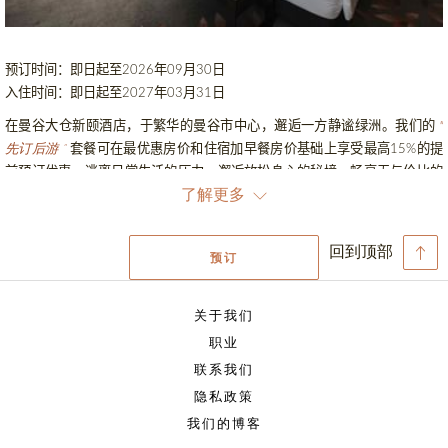
预订时间：即日起至
年
月
日
2026
09
30
入住时间：即日起至
年
月
日
2027
03
31
在曼谷大仓新颐酒店，于繁华的曼谷市中心，邂逅一方静谧绿洲。我们的
"
套餐可在最优惠房价和住宿加早餐房价基础上享受最高
的提
15%
先订后游 ”
前预订优惠。逃离日常生活的压力，邂逅放松身心的秘境，畅享无与伦比的
焕活体验。下榻我们的豪华客房与套房，体验焕活身心的水疗，品味愉悦味
了解更多
蕾的美食，尽享无与伦比的放松之旅。入住曼谷大仓新颐酒店，远离浮世喧
嚣，重拾内心的平静。
回到顶部
预订
下榻曼谷大仓新颐酒店，享受身心放松的住宿体验，开启舒享静谧的惬意旅
程。
套餐适用于即日起至
年
月
日期间预订的客房，入
2026
09
30
" 先订后游 ”
关于我们
住时间为即日起至
年
月
日。
2027
03
31
职业
联系我们
条款与条件：
隐私政策
提前
天预订，可享受最优惠房价和住宿加早餐房价
折优惠
5
9
我们的博客
提前
天预订，可享受最优惠房价和住宿加早餐房价
折优惠
14
85