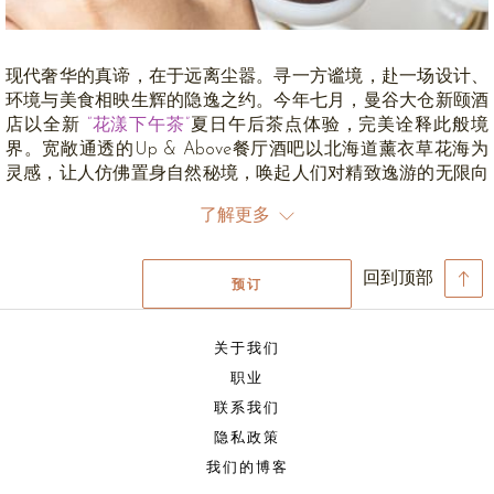
现代奢华的真谛，在于远离尘嚣。寻一方谧境，赴一场设计、
环境与美食相映生辉的隐逸之约。今年七月，曼谷大仓新颐酒
店以全新
“花漾下午茶”
夏日午后茶点体验，完美诠释此般境
界。宽敞通透的Up & Above餐厅酒吧以北海道薰衣草花海为
灵感，让人仿佛置身自然秘境，唤起人们对精致逸游的无限向
往。城市旅人可在此暂避雨季，享受北海道夏日的清凉惬意，
了解更多
沉浸于淡雅色彩与精致美食交织的梦幻圣所。
落地窗外满目青翠，定制茶架宛若一丛精致白花，优雅绽放于
回到顶部
预订
简约餐桌之上。优雅的层叠设计，以深紫、淡紫与柔粉绘就温
柔动人的画卷，缀以鎏金夏韵。精致甜品以独特造型演绎几何
美学，犹如繁花盛放的日式庭园；透明玻璃茶壶安坐于沟纹木
关于我们
质底座之上，散发着耀眼的琥珀光芒，与清冷如雾的薰衣草紫
职业
相映成趣。
联系我们
隐私政策
“花漾下午茶”
不仅是一场美食盛飨，更似一幅五感诗画，邀您
享受当下，悠享时光。宾客们可尽情享受甜咸交融的美味之
我们的博客
旅，每一款茶点都经过匠心雕琢，尽显含蓄内敛、低调奢华之