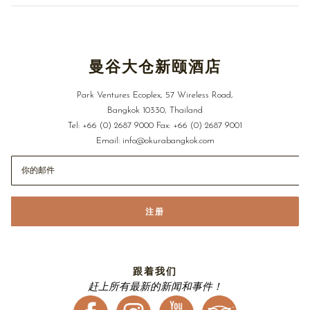
美。新鲜出炉的司康安卧在带盖的玻璃碟中，点缀薰衣草花
瓣，为下午时光注入馥郁安适的气息。抛开尘世的纷扰，沉浸
于细节之美，一方餐桌自成一片静谧山水，引人静心沉思，细
品转瞬即逝的自然之美。
曼谷大仓新颐酒店
“花漾下午茶”
体验自2026年7月1日起每日恭候，邀您尽享奢华
Park Ventures Ecoplex, 57 Wireless Road,
惬意的休憩时光。双人套餐的价格为2200++泰铢。
Bangkok 10330, Thailand
Tel:
+66 (0) 2687 9000
Fax:
+66 (0) 2687 9001
欲了解更多信息和预订，请致电+66 (0) 2 687 9000或发送邮
Email:
info@okurabangkok.com
件至upandabove@okurabangkok.com
注册
跟着我们
赶上所有最新的新闻和事件！