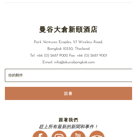
定）
高速網路
免費熱門影片
個人化的專屬禮賓服務：協助安排當地旅遊、Spa療程、
曼谷大倉新頤酒店
預訂晚餐和安排機場接駁服務等體貼貴賓的服務，以及
完整的商務服務
Park Ventures Ecoplex, 57 Wireless Road,
快速辦理入住和退房手續
Bangkok 10330, Thailand
必須全額付款，且確認後恕不可退款。
Tel:
+66 (0) 2687 9000
Fax:
+66 (0) 2687 9001
Email:
info@okurabangkok.com
查看額外的條款與條件
註冊
跟著我們
趕上所有最新的新聞和事件！