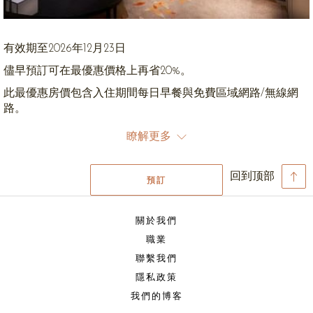
有效期至2026年12月23日
儘早預訂可在最優惠價格上再省20%。
此最優惠房價包含入住期間每日早餐與免費區域網路/無線網
路。
預訂行政房型（Club Room）可享受無限次進出與使用大倉行
瞭解更多
政酒廊的優惠 大倉俱樂部酒廊優惠包括 :
贈送洗衣與熨燙服務，每日限定２件衣服（不可累計；
回到顶部
預訂
不包含快洗及乾洗服務）
快洗及乾洗服務7折優惠
無限制撥打泰國當地電話（行動電話號碼除外）
關於我們
茶點櫃中的飲料（可樂和啤酒），將會每日補充一次
職業
全天候提供茶飲和點心，包括日式茶區和豐富的新鮮水
聯繫我們
果
行政酒廊下午茶供應時間為14:00 - 16:00
隱私政策
每晚17:00 - 19:00提供雞尾酒和點心
我們的博客
會議室（每次入住可使用2小時，具體使用視實際情況而