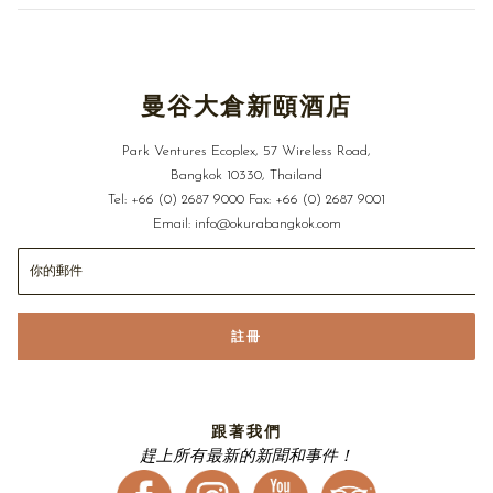
客可自在穿梭於這份精心平衡的感官饗宴中，細品精雕細琢的
甜點與風味洗鍊的鹹食，體現內斂即美的共同哲學。搭配放置
於玻璃蓋皿中、維持溫熱並撒上薰衣草花瓣的現烤司康，在撲
鼻的清香中，沉澱午後的每一刻時光。暫別窗外的都市喧囂，
曼谷大倉新頤酒店
將感官安放於眼前的匠心細節。此時，餐桌化作一方靜謐天
地，邀您放下雜念，與大自然的四時流轉輕聲對話。
Park Ventures Ecoplex, 57 Wireless Road,
Bangkok 10330, Thailand
「花樣下午茶」
將於 2026 年 7 月 1 日起每日悉心呈獻，邀您
Tel:
+66 (0) 2687 9000
Fax:
+66 (0) 2687 9001
享受一場奢華的靜謐休憩。雙人套餐定價 2,200++ 泰銖。
Email:
info@okurabangkok.com
更多詳細資訊或預約訂位，請致電 +66 (0) 2 687 9000 或寄電
子郵件至 upandabove@okurabangkok.com
註冊
跟著我們
趕上所有最新的新聞和事件！