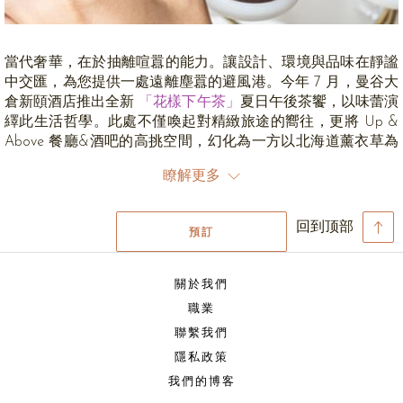
當代奢華，在於抽離喧囂的能力。讓設計、環境與品味在靜謐
中交匯，為您提供一處遠離塵囂的避風港。今年 7 月，曼谷大
倉新頤酒店推出全新
「花樣下午茶」
夏日午後茶饗，以味蕾演
繹此生活哲學。此處不僅喚起對精緻旅途的嚮往，更將 Up &
Above 餐廳&酒吧的高挑空間，幻化為一方以北海道薰衣草為
靈感的靜謐秘境。空間取自北海道夏日的清新色調，讓置身雨
瞭解更多
季的都會旅人，步入一處由柔和粉彩與精緻廚藝共築的寧靜天
地。
回到顶部
預訂
落地窗畔，專屬的花藝午茶架於簡約桌几上靜靜矗立，宛如綻
放的白花，姿態優雅脫俗。層架擺滿了紫羅蘭與粉晶色澤的甜
點，點綴著夏日暖金，營造出引人入勝的單色美學。茶點處處
關於我們
講究精確的幾何美學，宛如微縮的日式庭園在盤中綻放。一旁
職業
盛裝熱茶的透明茶壺置於刻槽木座，透出琥珀般的溫潤光影，
聯繫我們
恰到好處地調和了薰衣草冷色調的清透感。
隱私政策
「花樣下午茶」
超越了味蕾的品味，更像是一場引導感官的寧
我們的博客
靜修行，引領您在每一口芬芳中，重拾當下的專注與平靜。賓