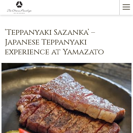
Ha
Me
‘Teppanyaki Sazanka’ –
Japanese Teppanyaki
experience at Yamazato