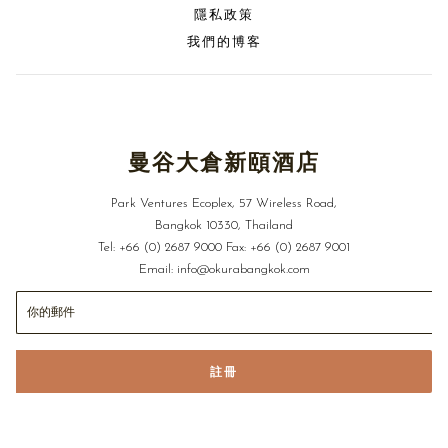
隱私政策
Sazanka A La Carte Menu
我們的博客
曼谷大倉新頤酒店
Park Ventures Ecoplex, 57 Wireless Road,
Bangkok 10330, Thailand
Tel:
+66 (0) 2687 9000
Fax:
+66 (0) 2687 9001
Email:
info@okurabangkok.com
註冊