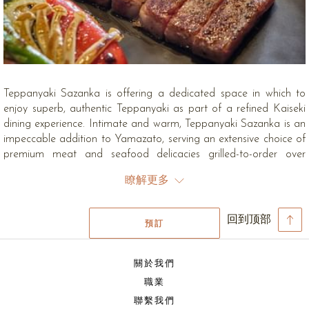
Teppanyaki Sazanka is offering a dedicated space in which to
enjoy superb, authentic Teppanyaki as part of a refined Kaiseki
dining experience. Intimate and warm, Teppanyaki Sazanka is an
impeccable addition to Yamazato, serving an extensive choice of
premium meat and seafood delicacies grilled-to-order over
charcoal.
瞭解更多
Price: ‘Sora Experience’ Baht 5,600++
‘Hikari Experience’ Baht 4,600++
回到顶部
‘Horashi Experience’ Baht 3,600++
預訂
‘Tsuki Experience’ Baht 3,600++
For more information please call +66 (0) 2 687 9000 or email:
關於我們
yamazato@okurabangkok.com
職業
Sazanka Experience Set Menu
聯繫我們