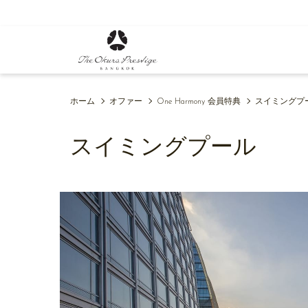
(新
し
い
タ
ブ
で
開
ホーム
オファー
One Harmony 会員特典
スイミングプ
く)
スイミングプール