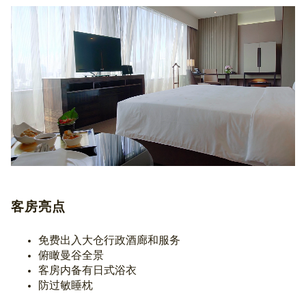
客房亮点
免费出入大仓行政酒廊和服务
俯瞰曼谷全景
客房内备有日式浴衣
防过敏睡枕