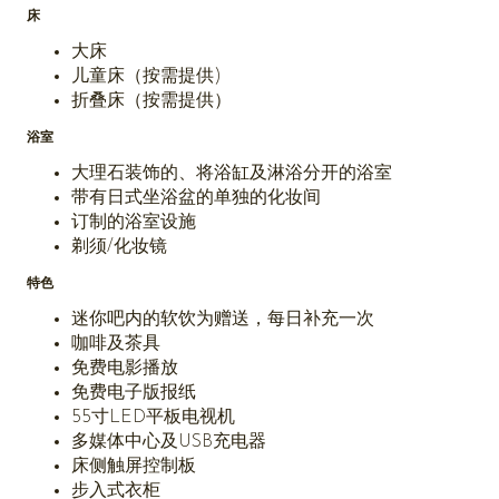
床
大床
儿童床（按需提供)
折叠床（按需提供）
浴室
大理石装饰的、将浴缸及淋浴分开的浴室
带有日式坐浴盆的单独的化妆间
订制的浴室设施
剃须/化妆镜
特色
迷你吧内的软饮为赠送，每日补充一次
咖啡及茶具
免费电影播放
免费电子版报纸
55寸LED平板电视机
多媒体中心及USB充电器
床侧触屏控制板
步入式衣柜