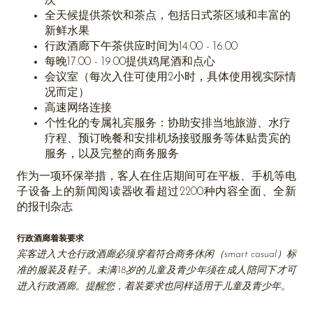
次
全天候提供茶饮和茶点，包括日式茶区域和丰富的
新鲜水果
行政酒廊下午茶供应时间为14:00 - 16:00
每晚17:00 - 19:00提供鸡尾酒和点心
会议室（每次入住可使用2小时，具体使用视实际情
况而定）
高速网络连接
个性化的专属礼宾服务：协助安排当地旅游、水疗
疗程、预订晚餐和安排机场接驳服务等体贴贵宾的
服务，以及完整的商务服务
作为一项环保举措，客人在住店期间可在平板、手机等电
子设备上的新闻阅读器收看超过2200种内容全面、全新
的报刊杂志
行政酒廊着装要求
宾客进入大仓行政酒廊必须穿着符合商务休闲（smart casual）标
准的服装及鞋子。未满18岁的儿童及青少年须在成人陪同下才可
进入行政酒廊。提醒您，着装要求也同样适用于儿童及青少年。