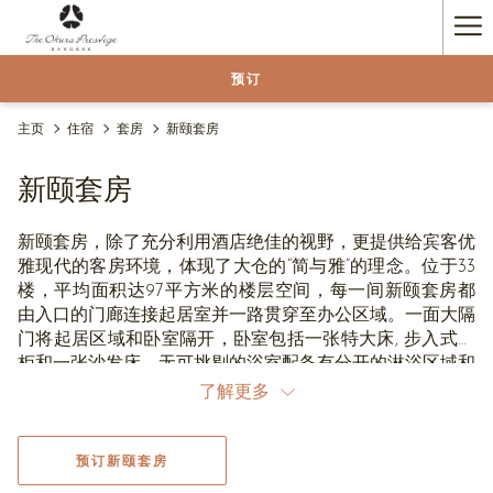
Ha
Me
预订
主页
住宿
套房
新颐套房
新颐套房
新颐套房，除了充分利用酒店绝佳的视野，更提供给宾客优
雅现代的客房环境，体现了大仓的“简与雅”的理念。位于33
楼，平均面积达97平方米的楼层空间，每一间新颐套房都
由入口的门廊连接起居室并一路贯穿至办公区域。一面大隔
门将起居区域和卧室隔开，卧室包括一张特大床, 步入式衣
柜和一张沙发床。无可挑剔的浴室配备有分开的淋浴区域和
超豪华浴缸，以及定制用品。新颐套房的宾客可自由进出大
了解更多
仓俱乐部酒廊。
预订新颐套房